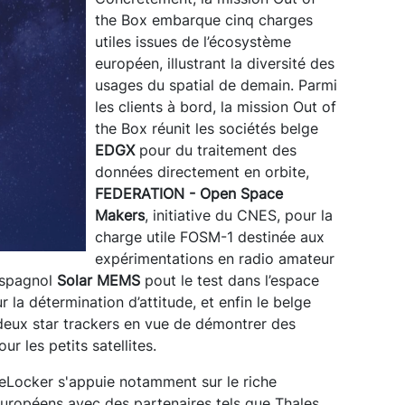
the Box embarque cinq charges
utiles issues de l’écosystème
européen, illustrant la diversité des
usages du spatial de demain. Parmi
les clients à bord, la mission Out of
the Box réunit les sociétés belge
EDGX
pour du traitement des
données directement en orbite,
FEDERATION - Open Space
Makers
, initiative du CNES, pour la
charge utile FOSM-1 destinée aux
expérimentations en radio amateur
espagnol
Solar MEMS
pout le test dans l’espace
 la détermination d’attitude, et enfin le belge
deux star trackers en vue de démontrer des
r les petits satellites.
ceLocker s'appuie notamment sur le riche
européens avec des partenaires tels que Thales