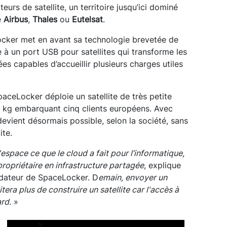
teurs de satellite, un territoire jusqu’ici dominé
e
Airbus
,
Thales
ou
Eutelsat
.
cker met en avant sa technologie brevetée de
e à un port USB pour satellites qui transforme les
ées capables d’accueillir plusieurs charges utiles
aceLocker déploie un satellite de très petite
0 kg embarquant cinq clients européens. Avec
devient désormais possible, selon la société, sans
ite.
'espace ce que le cloud a fait pour l’informatique,
propriétaire en infrastructure partagée
, explique
ndateur de SpaceLocker. D
emain, envoyer un
era plus de construire un satellite car l'accès à
rd.
»