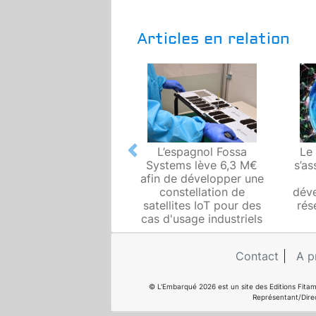
Articles en relation
L’espagnol Fossa
Le
Previous
Systems lève 6,3 M€
s’as
afin de développer une
constellation de
dév
satellites IoT pour des
rés
cas d'usage industriels
Contact
A p
© L'Embarqué 2026 est un site des Editions Fitam
Représentant/Dire