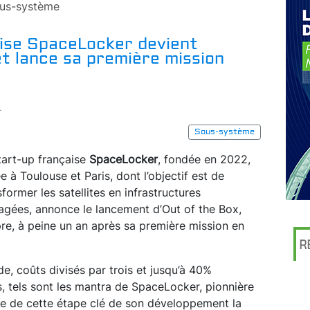
us-système
aise SpaceLocker devient
et lance sa première mission
r
Sous-système
tart-up française
SpaceLocker
, fondée en 2022,
e à Toulouse et Paris, dont l’objectif est de
sformer les satellites en infrastructures
agées, annonce le lancement d’Out of the Box,
pre, à peine un an après sa première mission en
R
de, coûts divisés par trois et jusqu’à 40%
, tels sont les mantra de SpaceLocker, pionnière
une de cette étape clé de son développement la