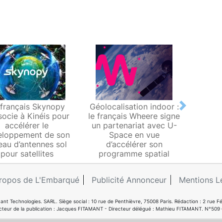
 français Skynopy
Géolocalisation indoor :
Ob
Next
socie à Kinéis pour
le français Wheere signe
change
accélérer le
un partenariat avec U-
Sai
eloppement de son
Space en vue
Yvelin
eau d’antennes sol
d’accélérer son
nano-s
pour satellites
programme spatial
ropos de L'Embarqué
Publicité Annonceur
Mentions L
ant Technologies. SARL. Siège social : 10 rue de Penthièvre, 75008 Paris. Rédaction : 2 ru
cteur de la publication : Jacques FITAMANT - Directeur délégué : Mathieu FITAMANT. N°509