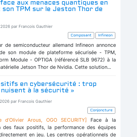
 face aux menaces quantiques en
t son TPM sur le Jeston Thor de
-2026 par Francois Gauthier
Composant
Infineon
ur de semiconducteur allemand Infineon annonce
n de son module de plateforme sécurisée - TPM,
form Module - OPTIGA (référencé SLB 9672) à la
térielle Jetson Thor de Nvidia. Cette solution...
sitifs en cybersécurité : trop
 nuisent à la sécurité »
-2026 par Francois Gauthier
Conjoncture
e d’Olivier Arous, OGO SECURITY]
Face à la
on des faux positifs, la performance des équipes
 directement en jeu. Les centres opérationnels de