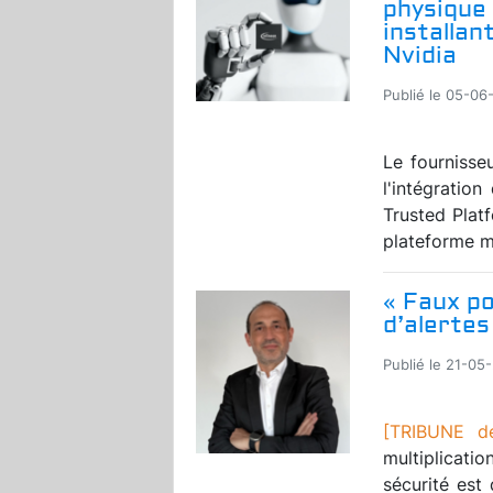
physique
installan
Nvidia
Publié le 05-06
Le fournisse
l'intégratio
Trusted Plat
plateforme ma
« Faux po
d’alertes
Publié le 21-05
[TRIBUNE d
multiplicati
sécurité est