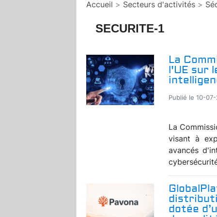
Accueil
>
Secteurs d'activités
>
Séc
SECURITE-1
La Commi
l'UE sur 
intelligen
Publié le 10-07
La Commissio
visant à exp
avancés d'in
cybersécurité
GlobalPl
distribut
dotée d’