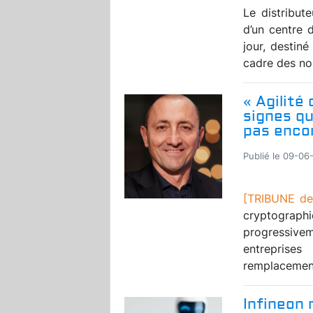
Le distribut
d’un centre 
jour, destin
cadre des nou
« Agilité
signes qu
pas enco
Publié le 09-06
[TRIBUNE de
cryptogra
progressive
entreprises
remplacement
Infineon 