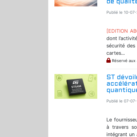
de qualit
Publié le 10-07
[EDITION A
dont l’activi
sécurité des
cartes...
Réservé aux
ST dévoil
accéléra
quantique
Publié le 07-07
Le fournisse
à travers s
intégrant un