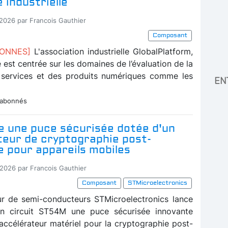
é industrielle
-2026 par Francois Gauthier
Composant
BONNES]
L'association industrielle GlobalPlatform,
té est centrée sur les domaines de l’évaluation de la
 services et des produits numériques comme les
EN
 abonnés
e une puce sécurisée dotée d'un
teur de cryptographie post-
 pour appareils mobiles
-2026 par Francois Gauthier
Composant
STMicroelectronics
ur de semi-conducteurs STMicroelectronics lance
on circuit ST54M une puce sécurisée innovante
 accélérateur matériel pour la cryptographie post-