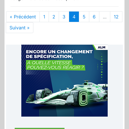
« Précédent
1
2
3
4
5
6
…
12
Suivant »